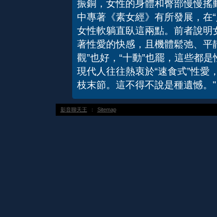
振銅，女性的身體和臀部慢慢搖
中專著《素女經》有所發展，在“
女性軟躺直臥這兩點。前者說明
著性愛的快感，且機體鬆弛、平
觀”也好，“十動”也罷，這些都
現代人往往熱衷於“速食式”性愛
枝末節。這不得不說是種遺憾。"
影音聊天王
：
Sitemap