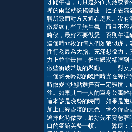
才能午睡，而且是外面太熱或者
嘩的雨聲就像搖籃曲，肚子裏滿
聊所致而對方又近在咫尺。沒有
做愛總有些了無生氣，而且不容
時候，最好不要做愛，否則午
這個時間段的情人們如狼似虎，
性行為最為大膽、充滿想像力，
力上並非最佳，但性饑渴卻達到
做些衝破常規的舉動。 對女人
一個悠長輕鬆的晚間時光在等待
時做愛的地點選擇有一定難度，
往。如果其中一人的單身公寓
這本該是晚餐的時間，如果是飽
加上已經昏暗的天色，會令你昏
選擇此時做愛，最好先不要急著
口的餐館美餐一頓。 弊病：入