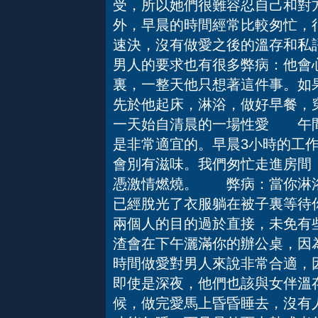
受，所以她們很難容忍自己和對
外，早晨的時間經常比較匆忙，
速決，沒有做愛之後的溫存和私
男人的要求也有很多弊病：他會
裏，一整天他只想著這件事。如
先於他起床，淋浴，做好早餐，
一天始自清晨的一場性愛 午
是非常適宜的。早晨3小時的工
會別有滋味。我們匆忙走進房間
憑激情燃燒。 弊病：當你淋浴
已經脫光了衣服躺在被子裏等待
兩個人的目的過於直接，未免有
渣會在下午灑滿你的辦公桌，
時間做愛對男人來說非常合適，
即使是深夜，他們也該與女伴溫
候，做完愛馬上昏昏睡去，沒有