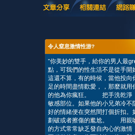
令人窒息激情性游?
"你美妙的雙手，給你的男人最g
點，可我們的性生活不是從手開
這還不算，有的時候，當他投向
足的時間盡情歡愛，，那麼就用
的他為你瘋狂。 把手洗乾淨
敏感部位。如果他的小兄弟冷不
好的情緒便在突然間打個折扣。
劃破或者擦傷的尷尬。 用親
的方式常常缺乏發自內心的激情