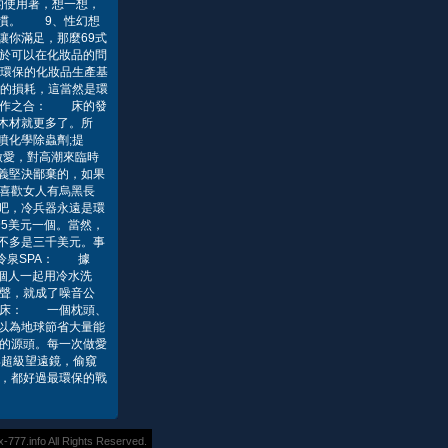
的使用著，想一想，
習慣。 9、性幻想
你滿足，那麼69式
於可以在化妝品的問
最環保的化妝品生產基
的損耗，這當然是環
天作之合： 床的發
木材就更多了。所
噴化學除蟲劑;提
做愛，對高潮來臨時
義堅決鄙棄的，如果
喜歡女人有烏黑長
吧，冷兵器永遠是環
5美元一個。當然，
不多是三千美元。事
冷泉SPA： 據
個人一起用冷水洗
聲，就成了噪音公
人床： 一個枕頭、
以為地球節省大量能
的源頭。每一次做愛
具超級望遠鏡，偷窺
愛，都好過最環保的戰
7.info All Rights Reserved.