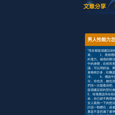
男人性能力
"現在都提倡建設節
來。 1、黑燈嘿
約電力。補償的辦法
中的身體，自然而
議，可以用奶油、
食物有許多，牡蠣是
洋。 4、傳說中
分。你也洗，她也
們洗一次鴛鴦浴吧。
提倡建設節約型社
5、玫瑰應該待在
命，你已經不夠環
女人親熱一下的想法
許諾一顆鑽石，或
裏是不是扔滿了避孕