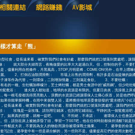
怎樣才算走「熊」
約型社會，從長遠來看，確實對我們社會有好處，那麼我們就把口號落到實處吧，讓
咻： 就大部分夫婦而言，夜晚做愛的比率大大超過白天。但，控制你的手，不要打
是，儘量利用自然條件，月黑風高，STOP;月明星稀，COME ON!另外，在早上嘿
美麗。 2、打倒石油類潤滑劑： 市場上出售的潤滑劑，有許多是石油提煉的副
果子凍等作為代替，一則環保，二則增加情趣，三則滿足食欲。 3、不要牡蠣：
有名的一種。生牡蠣加檸檬汁，芝士烤牡蠣，都是男士食譜中的“威而鋼”。但少吃牡
的鴛鴦浴： 連火星人都知道，地球的水資源是有限的。但夏日炎炎，洗澡後上床
洗，每一根毛發都洗得黑亮動人，浪費的水資源已經讓環保人士痛心疾首，於是他們呼
如果你能掌握時機，在雨中來個雙人浴，還將獲得地球居委會頒發的“愛水標兵”小
會，從長遠來看，確實對我們社會有好處，那麼我們就把口號落到實處吧，讓我們
枝頭： 玫瑰是一朵玫瑰。請別用它鋪床，也別用它鋪浴缸。平靜的洗一個鴛鴦浴吧
保了。如果真的想要，就種一盆吧。 6、不拒絕，不承諾： 連環保人士也會認
。但，請別在床上被她弄昏了頭，學習一下007吧，他在任何時刻都保持清醒?就是
者一件貂皮大衣，不要因為女人的物欲而讓你被環保戰士拋棄。 7、避孕套的命
套?記住，避孕套中有一些是易分解的，另一些則不是。儘量提高它們的使用次數吧