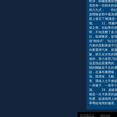
乾淨，晾曬後重新
竟然有一些樹木的
和六九式： 性幻
是嘿咻姿勢中最為
題上發言了!精液是
地。 11、情趣
保之舉。但如果你
明，不知浪費了多
以，取締睡床，提倡
倡“倒掛式”，“站
汽車的晃動著迷不
你要選擇汽車，那
髮，卻又在女性的
保的，張小泉剪刀
這是指品質優秀的
情的關鍵並不在於價
說，在瀑布裏嘿咻，
澡。既環保，又酷
害。環保人士不會
一床被子、一張窄
源。 19、超級
都是一次卡路里的超
性愛，組成地球上的長
爭帶給地球的傷害。
影音聊天王
：
Sitemap