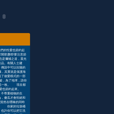
我們的性愛也節約起
開那盞燈!要注意節
咻也是彌補之道，晨光
產品。有關人士建
 傳說中可以壯陽的
蠣，其實就是保護海
成了做愛模式的一部
籲，為了地球，請你
紅花一枚。 現在都
的性愛也節約起來。
，不尊重植物的生
為，傻瓜才會拒絕和
別貿然在嘿咻的同時
運： 你家的垃圾桶
，也許你可以把它洗