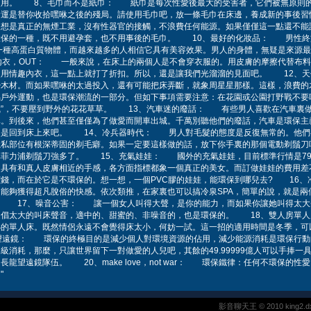
使用。 8、毛巾而不是紙巾： 紙巾是每次性愛後最大的受害者，它們被無原則
命運是替你收拾嘿咻之後的殘局。請使用毛巾吧，放一條毛巾在床邊，養成新的事後
想是真正的無煙工業，沒有性器官的接觸，不浪費任何能源。如果僅僅這一點還不能讓
環保的一種，既不用避孕套，也不用事後的毛巾。 10、最好的化妝品： 男性終
一種高蛋白質物體，而越來越多的人相信它具有美容效果。男人的身體，無疑是來源
內衣，OUT： 一般來說，在床上的兩個人是不會穿衣服的。用皮膚的摩擦代替布料
使用情趣內衣，這一點上就打了折扣。所以，還是讓我們光溜溜的見面吧。 12、
少木材。而如果嘿咻的太過投入，還有可能把床弄斷，就象周星星那樣。這樣，浪費的
戶外運動，也是環保潮流的一部分。但如下事項需要注意：在花園或公園打野戰不要
立式”，不要壓到野外的花花草草。 13、汽車迷的廢話： 有些男人喜歡在汽車裏
已。到後來，他們甚至僅僅為了做愛而開車出城。千萬別聽他們的廢話，汽車是環保主
還是回到床上來吧。 14、冷兵器時代： 男人對毛髮的態度是反復無常的。他們
隱私部位有根深蒂固的剃毛癖。如果一定要這樣做的話，放下你手裏的那個電動剃鬚刀
比菲力浦剃鬚刀強多了。 15、充氣娃娃： 國外的充氣娃娃，目前標準行情是79
，具有和真人皮膚相近的手感，各方面指標都象一個真正的美女。而訂做娃娃的費用差
錢，而在於它是不環保的。想一想，一個PVC膠的娃娃，能環保到哪兒去? 16、
能夠獲得超凡脫俗的快感。依次類推，在家裏也可以搞冷泉SPA，簡單的說，就是兩
。 17、噪音公害： 讓一個女人叫得大聲，是你的能力，而如果你讓她叫得太大
提倡太大的叫床聲音，適中的、甜蜜的、非噪音的，也是環保的。 18、雙人房單
小的單人床。既然情侶永遠不會覺得床太小，何妨一試。這一招的適用時間是冬季，可
望遠鏡： 環保的終極目的是減少個人對環境資源的佔用，減少能源消耗是環保行動
級消耗，那麼，只讓世界留下一對做愛的人兒吧，其餘的49.99999億人可以手捧一
龍望遠鏡隊伍。 20、make love，not war： 環保鐵律：任何不環保的性
"
影音聊天王 © 2010 king2.dx-77