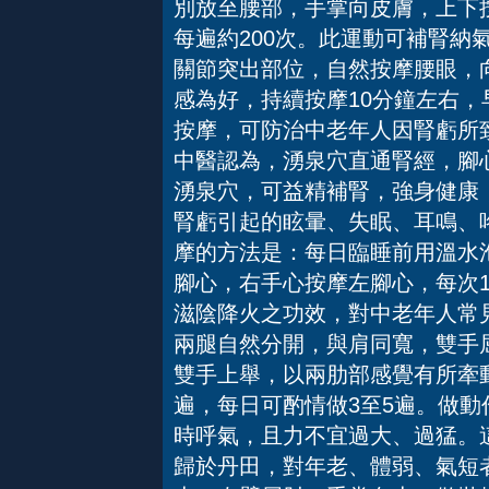
別放至腰部，手掌向皮膚，上下
每遍約200次。此運動可補腎納
關節突出部位，自然按摩腰眼，
感為好，持續按摩10分鐘左右
按摩，可防治中老年人因腎虧所
中醫認為，湧泉穴直通腎經，腳
湧泉穴，可益精補腎，強身健康
腎虧引起的眩暈、失眠、耳鳴、
摩的方法是：每日臨睡前用溫水
腳心，右手心按摩左腳心，每次1
滋陰降火之功效，對中老年人常
兩腿自然分開，與肩同寬，雙手
雙手上舉，以兩肋部感覺有所牽
遍，每日可酌情做3至5遍。做
時呼氣，且力不宜過大、過猛。
歸於丹田，對年老、體弱、氣短