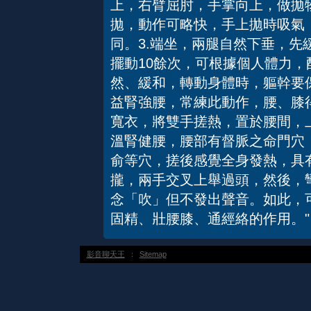
上，右臂屈肘，手掌向上，做拋
拋，動作可略快，手上拋時吸氣
同。3.端坐，兩腿自然下垂，先
擺動10餘次，可根據個人體力
然、緩和，轉動身體時，軀幹要
益腎強腰，常練此動作，腰、膝
寬衣，將雙手搓熱，置於腰間，
溫腎健腰，腰部有督脈之命門穴
俞等穴，搓後感覺全身發熱，具
攏，兩手交叉上舉過頭，然後，
念「吹」但不發出聲音。如此，
固精、壯腰膝、通經絡的作用。"
影音聊天王
：
Sitemap