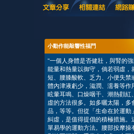
小動作能敲響性福門
"一個人身體是否健壯，與腎的
能量和熱量以御守，倘若弱虛，
短、腰膝酸軟、乏力、小便失禁
體內津液虧少，滋潤、濡養等作
眩暈耳鳴、口燥咽干、潮熱顴紅
虛的方法很多。如多曬太陽，多
品，等等。但從「生命在於運動
糾虛，是值得提倡的積極措施。
單易學的運動方法。腰部按摩操