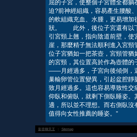
屈的子宮，使整個子宮體全都躺
迫?前神經組織，容易產生腰酸
的軟組織充血、水腫，更易增加
狀。 此外，後位子宮還有以
引宮頸上翹，指向陰道前壁，使
崖，那麼精子無法順利進入宮頸
位子宮猶如一把茶壺，宮頸管猶
的宮頸，其位置高於作為壺體
——月經過多，子宮向後傾倒，
巢輸卵管位置變異，引起盆腔靜
致月經過多。這也容易導致性交
仰臥和俯臥，就剩下側臥睡姿。
適，所以並不理想。而右側臥沒
值得向女性推薦的睡姿。"
影音聊天王
：
Sitemap